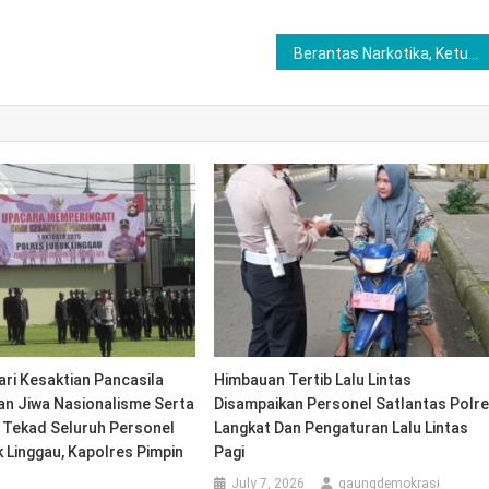
Berantas Narkotika, Ketua HMI Langkat Apresiasi Kinerja Kapolres Langkat
ri Kesaktian Pancasila
Himbauan Tertib Lalu Lintas
 Jiwa Nasionalisme Serta
Disampaikan Personel Satlantas Polr
Tekad Seluruh Personel
Langkat Dan Pengaturan Lalu Lintas
 Linggau, Kapolres Pimpin
Pagi
July 7, 2026
gaungdemokrasi