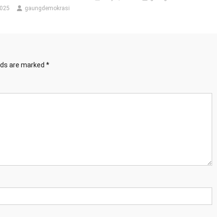
2025
gaungdemokrasi
elds are marked
*