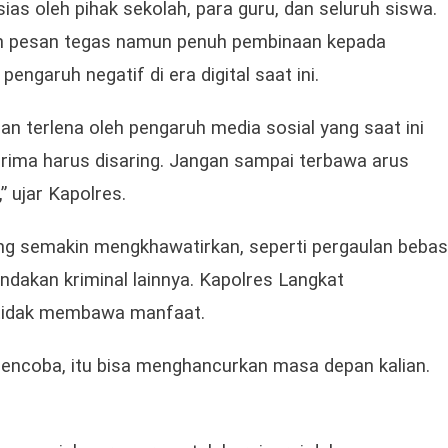
as oleh pihak sekolah, para guru, dan seluruh siswa.
Pesan
Moral
 pesan tegas namun penuh pembinaan kepada
Dan
ngaruh negatif di era digital saat ini.
Kedisiplinan
gan terlena oleh pengaruh media sosial yang saat ini
erima harus disaring. Jangan sampai terbawa arus
” ujar Kapolres.
ang semakin mengkhawatirkan, seperti pergaulan bebas
ndakan kriminal lainnya. Kapolres Langkat
 tidak membawa manfaat.
 mencoba, itu bisa menghancurkan masa depan kalian.