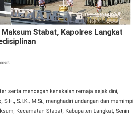
l Maksum Stabat, Kapolres Langkat
disiplinan
On
mment
Upacara
Bendera
Di
Sekolah
r serta mencegah kenakalan remaja sejak dini,
Al
 S.H., S.I.K., M.Si., menghadiri undangan dan memimpi
Maksum
aksum, Kecamatan Stabat, Kabupaten Langkat, Senin
Stabat,
Kapolres
Langkat
Sampaikan