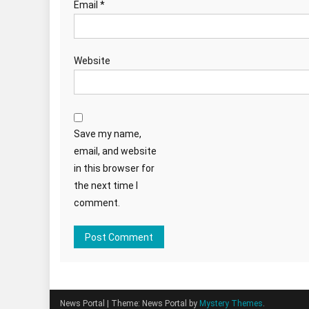
Email
*
Website
Save my name,
email, and website
in this browser for
the next time I
comment.
News Portal
|
Theme: News Portal by
Mystery Themes
.