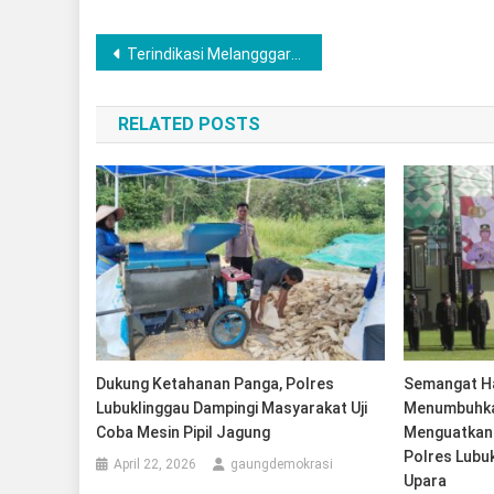
Post
Terindikasi Melangggar Peraturan, Proyek Revitalisasi SMPN 1 Secanggang Tanpa Papan Informasi
navigation
RELATED POSTS
Dukung Ketahanan Panga, Polres
Semangat Ha
Lubuklinggau Dampingi Masyarakat Uji
Menumbuhkan
Coba Mesin Pipil Jagung
Menguatkan 
Polres Lubuk
April 22, 2026
gaungdemokrasi
Upara