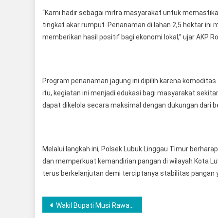
“Kami hadir sebagai mitra masyarakat untuk memastika
tingkat akar rumput. Penanaman di lahan 2,5 hektar ini 
memberikan hasil positif bagi ekonomi lokal,” ujar AKP 
Program penanaman jagung ini dipilih karena komoditas t
itu, kegiatan ini menjadi edukasi bagi masyarakat sekita
dapat dikelola secara maksimal dengan dukungan dari be
Melalui langkah ini, Polsek Lubuk Linggau Timur berha
dan memperkuat kemandirian pangan di wilayah Kota Lub
terus berkelanjutan demi terciptanya stabilitas pangan
Post
Wakil Bupati Musi Rawas, H. Suprayitno Hadiri Musrenbang Rangka Penyusunan RKPD Tahun 2027