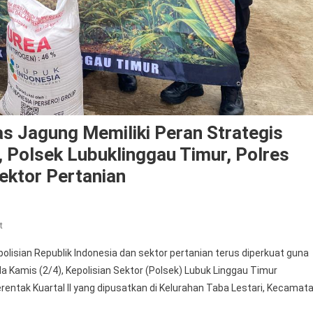
 Jagung Memiliki Peran Strategis
 Polsek Lubuklinggau Timur, Polres
ektor Pertanian
On
t
Program
lisian Republik Indonesia dan sektor pertanian terus diperkuat guna
Penanaman
 Kamis (2/4), Kepolisian Sektor (Polsek) Lubuk Linggau Timur
Komoditas
ntak Kuartal II yang dipusatkan di Kelurahan Taba Lestari, Kecamat
Jagung
Memiliki