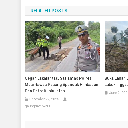
navigation
RELATED POSTS
Cegah Lakalantas, Satlantas Polres
Buka Lahan 
Musi Rawas Pasang Spanduk Himbauan
Lubuklingga
Dan Patroli Lalulintas
June 3, 202
December 22, 2025
gaungdemokrasi