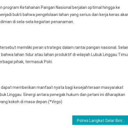
n program Ketahanan Pangan Nasional berjalan optimal hingga ke
menjadi bukti bahwa pengelolaan lahan yang serius dan kerja keras aka
Rodiman di sela-sela kegiatan penanaman.
ersebut memiliki peran strategis dalam rantai pangan nasional. Selai
r bahwa lahan tidur atau lahan produktif di wilayah Lubuk Linggau Timu
rbagai pihak, termasuk Polri.
rap dapat memberikan manfaat nyata bagi kesejahteraan masyarakat
uk Linggau. Sinergi antara penegak hukum dan petani ini diharapkan
 yang kokoh di masa depan.(*Virgo)
Polres Langkat Gelar Binrohtal, Perkuat Iman dan Kebersamaan Personel