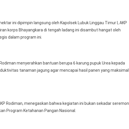
Peran
Strategis
Dalam
hektar ini dipimpin langsung oleh Kapolsek Lubuk Linggau Timur I, AKP
Rantai
iran korps Bhayangkara di tengah ladang ini disambut hangat oleh
Pangan
Nasional,
tegis dalam program ini.
Polsek
Lubuklinggau
Timur,
P Rodiman menyerahkan bantuan berupa 6 karung pupuk Urea kepada
Polres
Lubuklinggau
oduktivitas tanaman jagung agar mencapai hasil panen yang maksimal
Sinergi
Dengan
Sektor
Pertanian
 AKP Rodiman, menegaskan bahwa kegiatan ini bukan sekadar seremoni
skan Program Ketahanan Pangan Nasional.