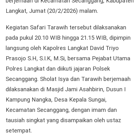
berjemaah di Kecamatan Secanggang, Kabupaten
Perku
Silat
Langkat, Jumat (20/2/2026) malam.
Dan
Jami
Kegiatan Safari Tarawih tersebut dilaksanakan
Keam
pada pukul 20.10 WIB hingga 21.15 WIB, dipimpin
Ibada
langsung oleh Kapolres Langkat David Triyo
Prasojo S.H, S.I.K, M.Si, bersama Pejabat Utama
Polres Langkat dan diikuti jajaran Polsek
Secanggang. Sholat Isya dan Tarawih berjemaah
dilaksanakan di Masjid Jami Asahbirin, Dusun I
Kampung Nangka, Desa Kepala Sungai,
Kecamatan Secanggang, dengan imam dan
tausiah singkat yang disampaikan oleh ustaz
setempat.