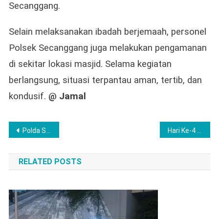
Secanggang.
Selain melaksanakan ibadah berjemaah, personel
Polsek Secanggang juga melakukan pengamanan
di sekitar lokasi masjid. Selama kegiatan
berlangsung, situasi terpantau aman, tertib, dan
kondusif.
@ Jamal
Post
Polda Sumsel Perkuat Sinergi Kamtibmas Bersama Organisasi Keagamaan di wilayah Sumatera Selatan
Hari Ke-4 Ramadhan, Polsek Besitang Berbagi Takjil, Kapolres Langkat Apresiasi Kepedulian Polri
navigation
RELATED POSTS