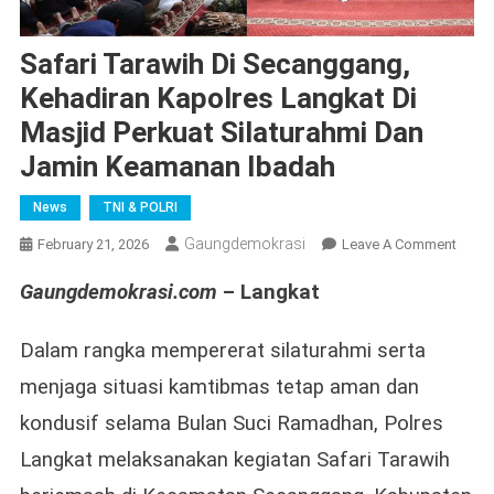
Safari Tarawih Di Secanggang,
Kehadiran Kapolres Langkat Di
Masjid Perkuat Silaturahmi Dan
Jamin Keamanan Ibadah
News
TNI & POLRI
Gaungdemokrasi
On
February 21, 2026
Leave A Comment
Safari
Gaungdemokrasi.com
– Langkat
Taraw
Di
Seca
Dalam rangka mempererat silaturahmi serta
Kehad
menjaga situasi kamtibmas tetap aman dan
Kapol
kondusif selama Bulan Suci Ramadhan, Polres
Langk
Di
Langkat melaksanakan kegiatan Safari Tarawih
Masji