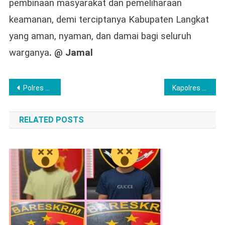
pembinaan masyarakat dan pemeliharaan
keamanan, demi terciptanya Kabupaten Langkat
yang aman, nyaman, dan damai bagi seluruh
warganya
. @ Jamal
Post
Polres Musi Rawas Gelar Penyuluhan Kesehatan Paru dan Pemeriksaan Spirometri Bagi Personel Polres
Kapolres Lubuk Linggau Menadatangani MoU Bersama Kadis Pendidikan kolaborasi Antara Polri dan Dunia Pendidikan
navigation
RELATED POSTS