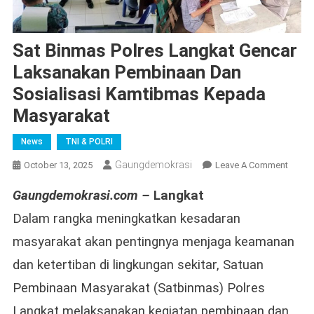
Sat Binmas Polres Langkat Gencar
Laksanakan Pembinaan Dan
Sosialisasi Kamtibmas Kepada
Masyarakat
News
TNI & POLRI
Gaungdemokrasi
On
October 13, 2025
Leave A Comment
Sat
Gaungdemokrasi.com –
Langkat
Binma
Polres
Dalam rangka meningkatkan kesadaran
Langk
masyarakat akan pentingnya menjaga keamanan
Genca
Laksa
dan ketertiban di lingkungan sekitar, Satuan
Pembi
Pembinaan Masyarakat (Satbinmas) Polres
Dan
Langkat melaksanakan kegiatan pembinaan dan
Sosial