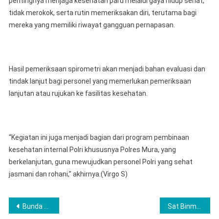
pentingnya menjaga kesehatan paru melalui gaya hidup sehat,
tidak merokok, serta rutin memeriksakan diri, terutama bagi
mereka yang memiliki riwayat gangguan pernapasan.
Hasil pemeriksaan spirometri akan menjadi bahan evaluasi dan
tindak lanjut bagi personel yang memerlukan pemeriksaan
lanjutan atau rujukan ke fasilitas kesehatan.
“Kegiatan ini juga menjadi bagian dari program pembinaan
kesehatan internal Polri khususnya Polres Mura, yang
berkelanjutan, guna mewujudkan personel Polri yang sehat
jasmani dan rohani,” akhirnya.(Virgo S)
Post
Bunda PAUD Labuhanbatu Kunjungi TKN Pembina Rantauprapat, Dukung Penguatan Pendidikan Anak Usia Dini
Sat Binmas Polres Langkat Gencar Laksanakan Pembinaan dan Sosialisasi Kamtibmas kepada Masyarakat