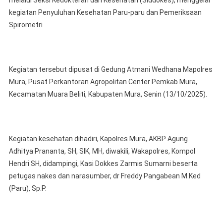
melalui Seksi Kedokteran dan Kesehatan (Siddokes), menggelar
Gelar
kegiatan Penyuluhan Kesehatan Paru-paru dan Pemeriksaan
Penyu
Keseh
Spirometri
Paru
Dan
Pemer
Kegiatan tersebut dipusat di Gedung Atmani Wedhana Mapolres
Spirom
Bagi
Mura, Pusat Perkantoran Agropolitan Center Pemkab Mura,
Person
Kecamatan Muara Beliti, Kabupaten Mura, Senin (13/10/2025).
Polres
Kegiatan kesehatan dihadiri, Kapolres Mura, AKBP Agung
Adhitya Prananta, SH, SIK, MH, diwakili, Wakapolres, Kompol
Hendri SH, didampingi, Kasi Dokkes Zarmis Sumarni beserta
petugas nakes dan narasumber, dr Freddy Pangabean M.Ked
(Paru), Sp.P.