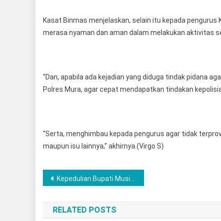
Kasat Binmas menjelaskan, selain itu kepada penguru
merasa nyaman dan aman dalam melakukan aktivitas seh
“Dan, apabila ada kejadian yang diduga tindak pidana a
Polres Mura, agar cepat mendapatkan tindakan kepolisia
“Serta, menghimbau kepada pengurus agar tidak terprovok
maupun isu lainnya,” akhirnya.(Virgo S)
Post
Kepedulian Bupati Musi Rawas Hj Ratna Machmud Temui Keluarga Korban Tenggelam Yang Masih Menunggu Dibibir Sungai
navigation
RELATED POSTS