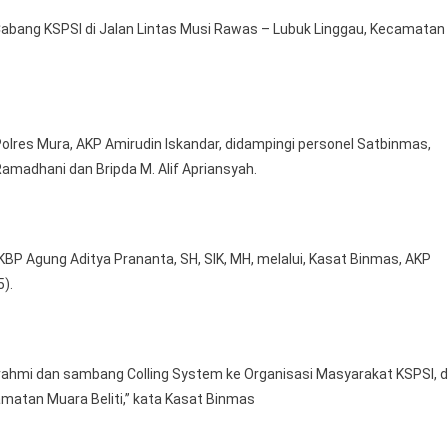
Colling
Cabang KSPSI di Jalan Lintas Musi Rawas – Lubuk Linggau, Kecamatan
System
Ke
Organisasi
Masyarakat
KSPSI,
olres Mura, AKP Amirudin Iskandar, didampingi personel Satbinmas,
Ajak
Ramadhani dan Bripda M. Alif Apriansyah.
Jaga
Kamtibmas
Dan
Jangan
KBP Agung Aditya Prananta, SH, SIK, MH, melalui, Kasat Binmas, AKP
Mudah
5).
Terprovokasi
Isu
Hoax
rahmi dan sambang Colling System ke Organisasi Masyarakat KSPSI, d
amatan Muara Beliti,” kata Kasat Binmas