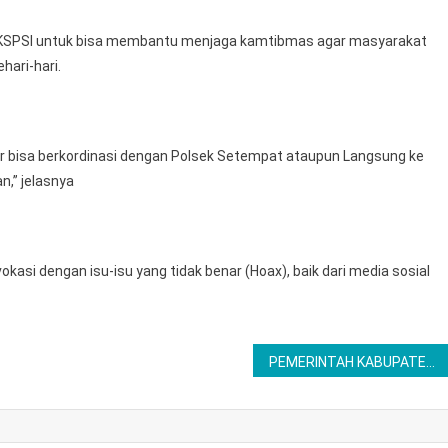
s KSPSI untuk bisa membantu menjaga kamtibmas agar masyarakat
ari-hari.
gar bisa berkordinasi dengan Polsek Setempat ataupun Langsung ke
n,” jelasnya
asi dengan isu-isu yang tidak benar (Hoax), baik dari media sosial
PEMERINTAH KABUPATEN PESISIR BARAT GELAR RAKOR PENETAPAN GIAT 100 HARI PENGABDIAN BUPATI DAN WAKIL BUPATI KEPADA MASYARAKAT