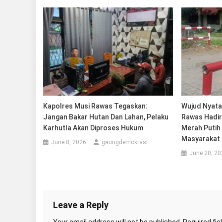
Kapolres Musi Rawas Tegaskan:
Wujud Nyata 
Jangan Bakar Hutan Dan Lahan, Pelaku
Rawas Hadir
Karhutla Akan Diproses Hukum
Merah Putih
Masyarakat
June 8, 2026
gaungdemokrasi
June 20, 20
Leave a Reply
Your email address will not be published.
Required fi