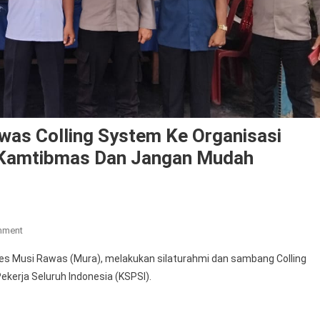
was Colling System Ke Organisasi
 Kamtibmas Dan Jangan Mudah
On
mment
Satuan
 Musi Rawas (Mura), melakukan silaturahmi dan sambang Colling
Binmas
kerja Seluruh Indonesia (KSPSI).
Polres
Musi
Rawas