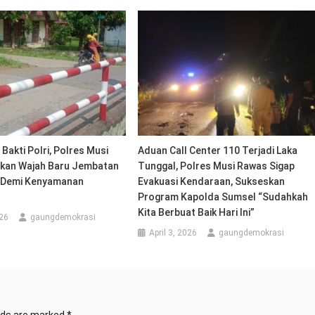
Bakti Polri, Polres Musi
Aduan Call Center 110 Terjadi Laka
kan Wajah Baru Jembatan
Tunggal, Polres Musi Rawas Sigap
 Demi Kenyamanan
Evakuasi Kendaraan, Sukseskan
Program Kapolda Sumsel “Sudahkah
Kita Berbuat Baik Hari Ini”
26
gaungdemokrasi
April 3, 2026
gaungdemokrasi
elds are marked
*