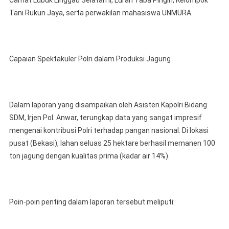
Camat Lubuk Linggau Selatan II, Lurah Taba Pingin, Kelompok
Tani Rukun Jaya, serta perwakilan mahasiswa UNMURA.
Capaian Spektakuler Polri dalam Produksi Jagung
Dalam laporan yang disampaikan oleh Asisten Kapolri Bidang
SDM, Irjen Pol. Anwar, terungkap data yang sangat impresif
mengenai kontribusi Polri terhadap pangan nasional. Di lokasi
pusat (Bekasi), lahan seluas 25 hektare berhasil memanen 100
ton jagung dengan kualitas prima (kadar air 14%).
Poin-poin penting dalam laporan tersebut meliputi: