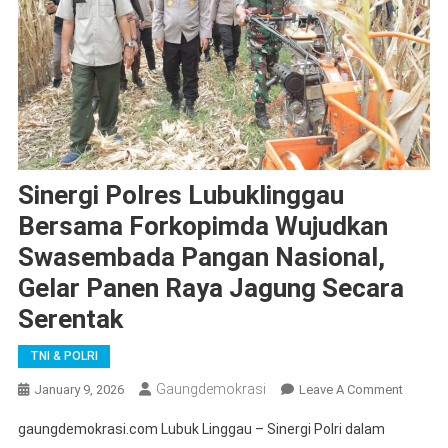
Sinergi Polres Lubuklinggau
Bersama Forkopimda Wujudkan
Swasembada Pangan Nasional,
Gelar Panen Raya Jagung Secara
Serentak
TNI & POLRI
Gaungdemokrasi
On
January 9, 2026
Leave A Comment
Sinergi
gaungdemokrasi.com Lubuk Linggau – Sinergi Polri dalam
Polres