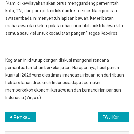
“Kami di kewilayahan akan terus menggandeng pemerintah
kota, TNI, dan para petani lokal untuk memastikan program
swasembada ini menyentuh lapisan bawah. Keterlibatan
mahasiswa dan kelompok tani hari ini adalah bukti bahwa kita
semua satu visi untuk kedaulatan pangan,” tegas Kapolres.
Kegiatan ini ditutup dengan diskusi mengenai rencana
pemanfaatan lahan berkelanjutan. Harapannya, hasil panen
kuartal I 2026 yang diestimasi mencapai ribuan ton dari ribuan
hektare lahan di seluruh Indonesia dapat semakin
memperkokoh ekonomi kerakyatan dan kemandirian pangan
Indonesia.(Virgo s)
Post
Pemkab Dan Masyarakat Sampaikan Duka Cita Atas Wafatnya Ibunda Bupati Labuhanbatu
FWJI Korwil Kab Bekasi Tegur Kepekaan Pemerintah Dalam Aksi Bersih-Bersih
navigation