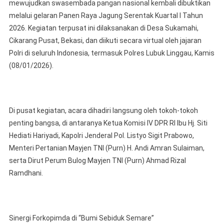
mewujudkan swasembada pangan nasional kembali dibuktikan
Lubukli
melalui gelaran Panen Raya Jagung Serentak Kuartal I Tahun
Bersam
2026. Kegiatan terpusat ini dilaksanakan di Desa Sukamahi,
Forkop
Wujudk
Cikarang Pusat, Bekasi, dan diikuti secara virtual oleh jajaran
Swase
Polri di seluruh Indonesia, termasuk Polres Lubuk Linggau, Kamis
Pangan
(08/01/2026).
Nasiona
Gelar
Panen
Raya
Di pusat kegiatan, acara dihadiri langsung oleh tokoh-tokoh
Jagung
penting bangsa, di antaranya Ketua Komisi IV DPR RI Ibu Hj. Siti
Secara
Hediati Hariyadi, Kapolri Jenderal Pol. Listyo Sigit Prabowo,
Serent
Menteri Pertanian Mayjen TNI (Purn) H. Andi Amran Sulaiman,
serta Dirut Perum Bulog Mayjen TNI (Purn) Ahmad Rizal
Ramdhani.
Sinergi Forkopimda di “Bumi Sebiduk Semare”