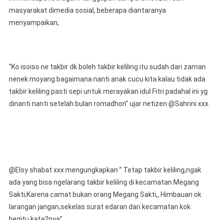
masyarakat dimedia sosial, beberapa diantaranya
menyampaikan,
“Ko isoiso ne takbir dk boleh takbir keliling itu sudah dari zaman
nenek moyang bagaimana nanti anak cucu kita kalau tidak ada
takbir keliling pasti sepi untuk merayakan idul Fitri padahal ini yg
dinanti nanti setelah bulan romadhon” ujar netizen @Sahrini xxx.
@Elsy shabat xxx mengungkapkan ” Tetap takbir keliling,ngak
ada yang bisa ngelarang takbir keliling di kecamatan Megang
Sakti,Karena camat bukan orang Megang Sakti,, Himbauan ok
larangan jangan,sekelas surat edaran dari kecamatan kok
begitu kata2nya”.