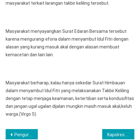
masyarakat terkait larangan takbir keliling tersebut.
Masyarakat menyayangkan Surat Edaran Bersama tersebut
karena mengurangi eforia dalam menyambut Idul Fitri dengan
alasan yang kurang masuk akal dengan alasan membuat
kemacetan dan lain lain.
Masyarakat berharap, kalau hanya sekedar Surat Himbauan
dalam menyambut Idul Fitri yang melaksanakan Takbir Keliling
dengan tetap menjaga keamanan, ketertiban serta kondusifitas
dan jangan ugal ugalan dijalan mungkin masih masuk akal,keluh
warga.(Virgo S)
Post
Pengurus Cabang Ikatan Bidan Indonesia Kota Lubuk Linggau Tunjukkan Kepeduliannya Dengan Mengunjungi Pos Pengamanan untuk Berikan Dukungan Moril
Kapolres Musi Rawas Bersama Ketua Bhayangkari Berikan Bingkisan dari Kapolda Sumsel kepada Hafidz dan Hafidzah Hingga Buka Puasa Bersama Kelurga Besar Polres Musi Rawas serta Khataman Al-Qur’an