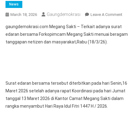
News
Gaungdemokrasi
On
March 18, 2026
Leave A Comment
Surat
gaungdemokrasi.com Megang Sakti – Terkait adanya surat
Edaran
edaran bersama Forkopimcam Megang Sakti menuai beragam
Bersam
tanggapan netizen dan masyarakat,Rabu (18/3/26).
Forkop
Megang
Sakti
Menuai
Beraga
Tangga
Surat edaran bersama tersebut diterbitkan pada hari Senin,16
Masyara
Maret 2026 setelah adanya rapat Koordinasi pada hari Jumat
“Ada
tanggal 13 Maret 2026 di Kantor Camat Megang Sakti dalam
Isinya”?
rangka menyambut Hari Raya Idul Fitri 1447 H / 2026.