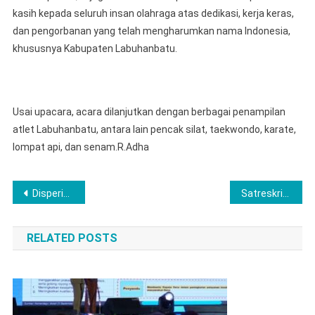
kasih kepada seluruh insan olahraga atas dedikasi, kerja keras,
dan pengorbanan yang telah mengharumkan nama Indonesia,
khususnya Kabupaten Labuhanbatu.
Usai upacara, acara dilanjutkan dengan berbagai penampilan
atlet Labuhanbatu, antara lain pencak silat, taekwondo, karate,
lompat api, dan senam.R.Adha
Post
Disperindagsar Kabupaten Musi Rawas Bersama Perum Bulog Gelar Operasi Pasar Murah
Satreskrim Polsek Lubuk Linggau Timur Ungkap Kasus Penganiayaan di Kelurahan Cereme
navigation
RELATED POSTS