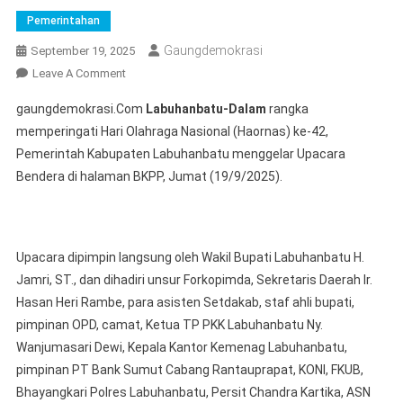
Pemerintahan
Gaungdemokrasi
September 19, 2025
On
Leave A Comment
Upacara
gaungdemokrasi.Com
Labuhanbatu-Dalam
rangka
Haornas
memperingati Hari Olahraga Nasional (Haornas) ke-42,
Ke-
Pemerintah Kabupaten Labuhanbatu menggelar Upacara
42
Bendera di halaman BKPP, Jumat (19/9/2025).
Wabup
Labuhanbatu
Bacakan
Pidato
Upacara dipimpin langsung oleh Wakil Bupati Labuhanbatu H.
Menpora
Jamri, ST., dan dihadiri unsur Forkopimda, Sekretaris Daerah Ir.
RI
Hasan Heri Rambe, para asisten Setdakab, staf ahli bupati,
pimpinan OPD, camat, Ketua TP PKK Labuhanbatu Ny.
Wanjumasari Dewi, Kepala Kantor Kemenag Labuhanbatu,
pimpinan PT Bank Sumut Cabang Rantauprapat, KONI, FKUB,
Bhayangkari Polres Labuhanbatu, Persit Chandra Kartika, ASN