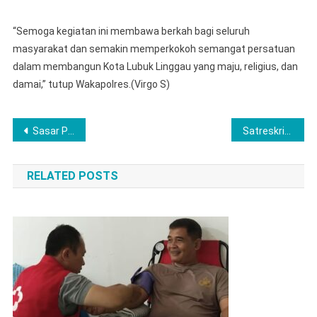
“Semoga kegiatan ini membawa berkah bagi seluruh
masyarakat dan semakin memperkokoh semangat persatuan
dalam membangun Kota Lubuk Linggau yang maju, religius, dan
damai,” tutup Wakapolres.(Virgo S)
Post
Sasar Penjual Lampaui HET, BAPANAS Bentuk Satgas Pengendalian Harga Beras dengan melibatkan Satgas Pangan Prov. Gorontalo
Satreskrim Polres Lubuklinggau Tangkap Warga Musi Rawas Perkara Tindak Pidana Pasal 363
navigation
RELATED POSTS