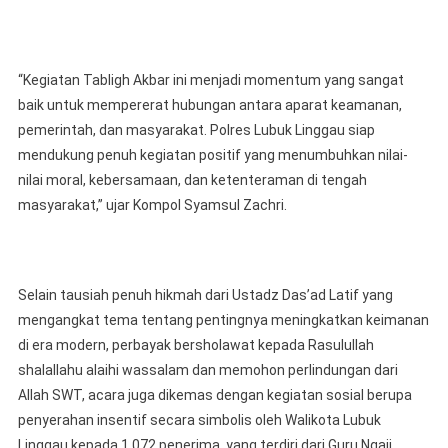
“Kegiatan Tabligh Akbar ini menjadi momentum yang sangat
baik untuk mempererat hubungan antara aparat keamanan,
pemerintah, dan masyarakat. Polres Lubuk Linggau siap
mendukung penuh kegiatan positif yang menumbuhkan nilai-
nilai moral, kebersamaan, dan ketenteraman di tengah
masyarakat,” ujar Kompol Syamsul Zachri.
Selain tausiah penuh hikmah dari Ustadz Das’ad Latif yang
mengangkat tema tentang pentingnya meningkatkan keimanan
di era modern, perbayak bersholawat kepada Rasulullah
shalallahu alaihi wassalam dan memohon perlindungan dari
Allah SWT, acara juga dikemas dengan kegiatan sosial berupa
penyerahan insentif secara simbolis oleh Walikota Lubuk
Linggau kepada 1.072 penerima, yang terdiri dari Guru Ngaji,