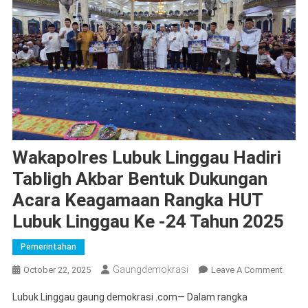
Wakapolres Lubuk Linggau Hadiri
Tabligh Akbar Bentuk Dukungan
Acara Keagamaan Rangka HUT
Lubuk Linggau Ke -24 Tahun 2025
Pemerintahan
Gaungdemokrasi
On
October 22, 2025
Leave A Comment
Wakap
Lubuk Linggau gaung demokrasi .com— Dalam rangka
Lubuk