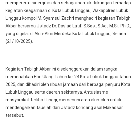
mempererat sinergitas dan sebagai bentuk dukungan terhadap
Lingg
kegiatan keagamaan di Kota Lubuk Linggau, Wakapolres Lubuk
Hadiri
Linggau Kompol M. Syamsul Zachri menghadiri kegiatan Tabligh
Tablig
Akbar
Akbar bersama Ustadz Dr. Das’ad Latif, S.Sos., S.Ag., M.Si., Ph.D.,
Bentu
yang digelar di Alun-Alun Merdeka Kota Lubuk Linggau, Selasa
Dukun
(21/10/2025).
Acara
Keag
Rangk
HUT
Kegiatan Tabligh Akbar ini diselenggarakan dalam rangka
Lubuk
memeriahkan Hari Ulang Tahun ke-24 Kota Lubuk Linggau tahun
Lingg
2025, dan dihadiri oleh ribuan jamaah dari berbagai penjuru Kota
Ke
Lubuk Linggau serta daerah sekitarnya. Antusiasme
-24
masyarakat terlihat tinggi, memenuhi area alun-alun untuk
Tahun
mendengarkan tausiah dari Ustadz kondang asal Makassar
2025
tersebut.