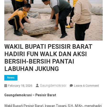
WAKIL BUPATI PESISIR BARAT
HADIRI FUN WALK DAN AKSI
BERSIH-BERSIH PANTAI
LABUHAN JUKUNG
News
Gaungdemokrasi
On
February 18, 2026
Leave A Comment
WAKI
Gaungdemokrasi – Pesisir Barat
BUPAT
PESIS
Wakil Bupati Pesisir Barat, Irawan Topani, S.H., M.Kn., menghadiri