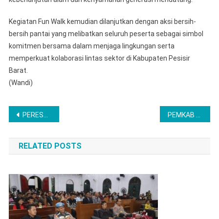
Kegiatan Fun Walk kemudian dilanjutkan dengan aksi bersih-
bersih pantai yang melibatkan seluruh peserta sebagai simbol
komitmen bersama dalam menjaga lingkungan serta
memperkuat kolaborasi lintas sektor di Kabupaten Pesisir
Barat.
(Wandi)
Post
PERESMIAN JEMBATAN CURUG KLARI OLEH BUPATI KARAWANG
PEMKAB PESISIR BARAT GELAR APEL PEMERIKSAAN KENDARAAN DINAS, SEKDA TEDI ZADMIKO PIMPIN LANGSUNG
navigation
RELATED POSTS