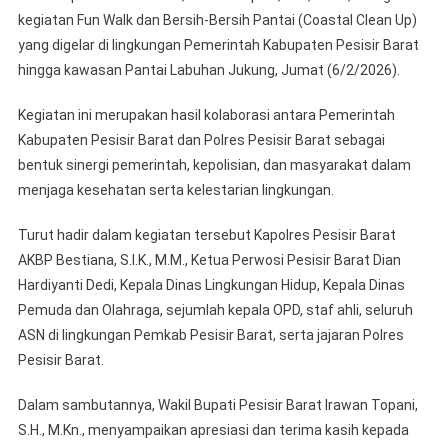
BARA
kegiatan Fun Walk dan Bersih-Bersih Pantai (Coastal Clean Up)
HADIR
yang digelar di lingkungan Pemerintah Kabupaten Pesisir Barat
FUN
hingga kawasan Pantai Labuhan Jukung, Jumat (6/2/2026).
WALK
DAN
Kegiatan ini merupakan hasil kolaborasi antara Pemerintah
AKSI
Kabupaten Pesisir Barat dan Polres Pesisir Barat sebagai
BERSI
BERS
bentuk sinergi pemerintah, kepolisian, dan masyarakat dalam
PANTA
menjaga kesehatan serta kelestarian lingkungan.
LABU
JUKU
Turut hadir dalam kegiatan tersebut Kapolres Pesisir Barat
AKBP Bestiana, S.I.K., M.M., Ketua Perwosi Pesisir Barat Dian
Hardiyanti Dedi, Kepala Dinas Lingkungan Hidup, Kepala Dinas
Pemuda dan Olahraga, sejumlah kepala OPD, staf ahli, seluruh
ASN di lingkungan Pemkab Pesisir Barat, serta jajaran Polres
Pesisir Barat.
Dalam sambutannya, Wakil Bupati Pesisir Barat Irawan Topani,
S.H., M.Kn., menyampaikan apresiasi dan terima kasih kepada