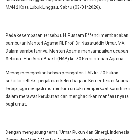
Upacar
MAN 2 Kota Lubuk Linggau, Sabtu (03/01/2026).
HAB
Ke-
80
Kemente
Pada kesempatan tersebut, H. Rustam Effendi membacakan
Agama
sambutan Menteri Agama RI, Prof. Dr. Nasaruddin Umar, MA.
RI
Dalam sambutannya, Menteri Agama menyampaikan ucapan
Selamat Hari Amal Bhakti (HAB) ke-80 Kementerian Agama.
Menag menegaskan bahwa peringatan HAB ke-80 bukan
sekadar refleksi perjalanan kelembagaan Kementerian Agama,
tetapi juga menjadi momentum untuk memperkuat komitmen
dalam merawat kerukunan dan menghadirkan manfaat nyata
bagi umat.
Dengan mengusung tema “Umat Rukun dan Sinergi, Indonesia
Damai dan Maju,” Menteri Agama menekankan bahwa