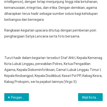
intelligence), dengan tetap menjunjung tinggi nilai ketuhanan,
kemanusiaan, integritas, dan etika. Dengan demikian, agama
diharapkan terus hadir sebagai sumber solusi bagi kehidupan
berbangsa dan bernegara.
Rangkaian kegiatan upacara ditutup dengan pemberian poin
penghargaan Satya Lencana serta foto bersama.
Turut hadir dalam kegiatan tersebut Staf Ahli I, Kepala Kemenag
Kota Lubuk Linggau, perwakilan Polres, Ketua Pengadilan
Agama, Kepala Diskominfotiksan, Camat Lubuk Linggau Timur I,
Kepala Kesbangpol, Kepala Disdikbud, Kasat Pol PP, Kabag Kesra,
Kabag Prokopim, serta pejabat lainnya.(Virgo S)
Post
Pergantian Tahun, Polres Lubuklinggau Bagikan Nasi Kotak Kepada Masyarakat
Wali Kota Lubuk Linggau Lantik 167 Pejabat, Tegaskan Integritas dan Profesionalisme ASN
navigation