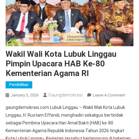
Wakil Wali Kota Lubuk Linggau
Pimpin Upacara HAB Ke-80
Kementerian Agama RI
Pendidikan
Gaungdemokrasi
On
January 5, 2026
Leave A Comment
Wakil
gaungdemokrasi.com Lubuk Linggau – Wakil Wali Kota Lubuk
Wali
Linggau, H. Rustam Effendi, menghadiri sekaligus bertindak
Kota
sebagai Pembina Upacara Hari Amal Bakti (HAB) ke-80
Lubuk
Kementerian Agama Republik Indonesia Tahun 2026 tingkat
Lingga
Pimpin
Kota Lubuk Linggau. Kegiatan tersebut berlangsung di halaman