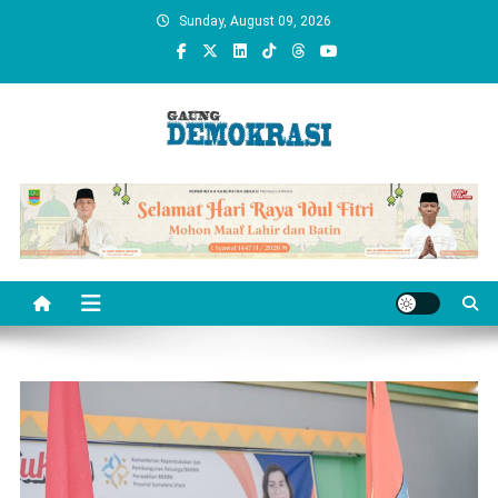
Skip
Sunday, August 09, 2026
to
content
gaungdemokrasi.com