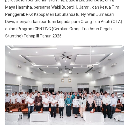
percepatan penurunan stunting. Bupati Labuhanbatu, dr. Hj.
Dan
Maya Hasmita, bersama Wakil Bupati H. Jamri., dan Ketua Tim
Wakil
Bupati
Penggerak PKK Kabupaten Labuhanbatu, Ny. Wan Jumasari
Labuhanb
Dewi, menyalurkan bantuan kepada para Orang Tua Asuh (OTA)
Salurkan
dalam Program GENTING (Gerakan Orang Tua Asuh Cegah
Bantuan
Stunting) Tahap III Tahun 2026.
Program
GENTING
Tahap
III