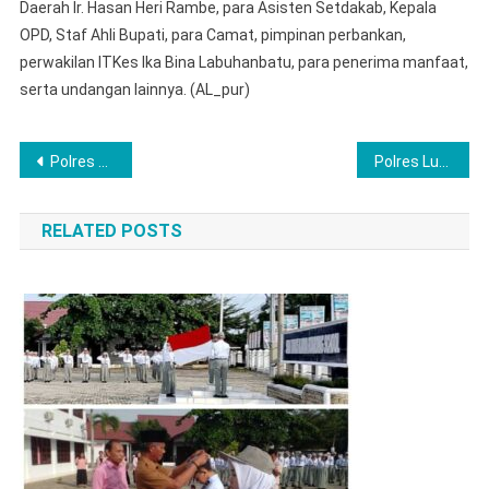
Daerah Ir. Hasan Heri Rambe, para Asisten Setdakab, Kepala
OPD, Staf Ahli Bupati, para Camat, pimpinan perbankan,
perwakilan ITKes Ika Bina Labuhanbatu, para penerima manfaat,
serta undangan lainnya. (AL_pur)
Post
Polres Langkat Gelar Buka Puasa Bersama Ormas, OKP, dan Mahasiswa, Perkuat Persatuan Menuju Indonesia Emas 2045
Polres Lubuk Linggau Siap Mengawal Sensus Ekonomi 2026 di Kota Sebiduk Semare Dapat Terlaksana Dengan Lancar, Sehingga Data Yang Dihasilkan Dengan Akurat
navigation
RELATED POSTS