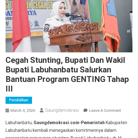
Cegah Stunting, Bupati Dan Wakil
Bupati Labuhanbatu Salurkan
Bantuan Program GENTING Tahap
III
Pendidikan
Gaungdemokrasi
On
March 4, 2026
Leave A Comment
Cegah
Labuhanbatu,
Gaungdemokrasi.com-Pemerintah
Kabupaten
Stunting,
Labuhanbatu kembali menegaskan komitmennya dalam
Bupati